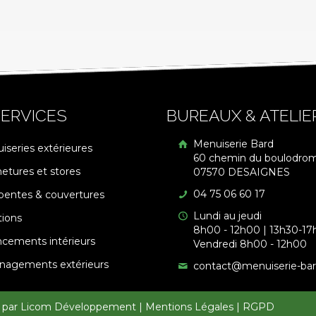
ERVICES
BUREAUX & ATELIE
Menuiserie Bard
iseries extérieures
60 chemin du boulodro
etures et stores
07570 DESAIGNES
04 75 06 60 17
pentes & couvertures
Lundi au jeudi
tions
8h00 - 12h00 | 13h30-17
cements intérieurs
Vendredi 8h00 - 12h00
agements extérieurs
contact@menuiserie-ba
é par
Licom Développement
|
Mentions Légales
|
RGPD