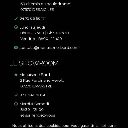
60 chemin du boulodrome
07570 DESAIGNES
04 75 06 60 17
Lundi au jeudi
8h00 - 12h00 | 13h30-17h30
Vendredi 8h00 - 12h00
contact@menuiserie-bard.com
LE SHOWROOM
Menuiserie Bard
2 Rue Ferdinand Herold
07270 LAMASTRE
07 83 48 78 38
Mardi & Samedi
8h30 - 12h00
et sur rendez-vous
contact@menuiserie-bard.com
Nous utilisons des cookies pour vous garantir la meilleure