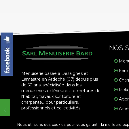
NOS S
Menu
Ferm
Menuiserie basée à Désaignes et
Lamastre en Ardèche (07) depuis plus
Char
de 50 ans, spécialisée dans les
Isola
menuiseries extérieures, fermetures de
l’habitat, travaux sur toiture et
Agen
charpente… pour particuliers,
professionnels et collectivités.
Amén
Nous utilisons des cookies pour vous garantir la meilleure exp
© 2018 Menuiserie Bard. Tous droites réservés - Réalis