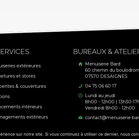
ERVICES
BUREAUX & ATELIE
Menuiserie Bard
iseries extérieures
60 chemin du boulodro
etures et stores
07570 DESAIGNES
04 75 06 60 17
pentes & couvertures
Lundi au jeudi
tions
8h00 - 12h00 | 13h30-17
cements intérieurs
Vendredi 8h00 - 12h00
agements extérieurs
contact@menuiserie-ba
érience sur notre site. Si vous continuez à utiliser ce dernier, nous co
é par
Licom Développement
|
Mentions Légales
|
RGPD