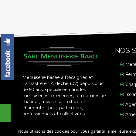
NOS S
Menu
Ferm
Menuiserie basée à Désaignes et
Lamastre en Ardèche (07) depuis plus
Char
de 50 ans, spécialisée dans les
Isola
menuiseries extérieures, fermetures de
l’habitat, travaux sur toiture et
Agen
charpente… pour particuliers,
professionnels et collectivités.
Amén
Nous utilisons des cookies pour vous garantir la meilleure exp
© 2018 Menuiserie Bard. Tous droites réservés - Réalis