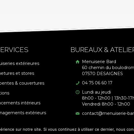
ERVICES
BUREAUX & ATELIE
Menuiserie Bard
iseries extérieures
60 chemin du boulodro
etures et stores
07570 DESAIGNES
04 75 06 60 17
pentes & couvertures
Lundi au jeudi
tions
8h00 - 12h00 | 13h30-17
cements intérieurs
Vendredi 8h00 - 12h00
agements extérieurs
contact@menuiserie-ba
érience sur notre site. Si vous continuez à utiliser ce dernier, nous co
é par
Licom Développement
|
Mentions Légales
|
RGPD