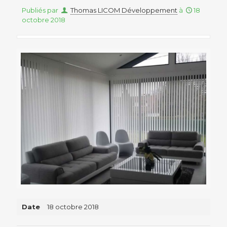
Publiés par
Thomas LICOM Développement
à
18
octobre 2018
Date
18 octobre 2018