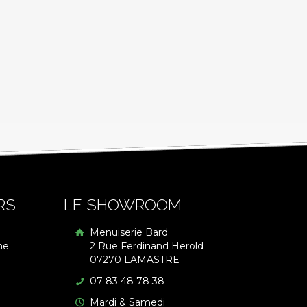
RS
LE SHOWROOM
Menuiserie Bard
me
2 Rue Ferdinand Herold
07270 LAMASTRE
07 83 48 78 38
Mardi & Samedi