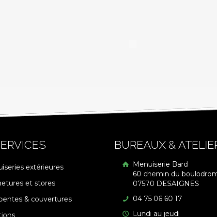
ERVICES
BUREAUX & ATELIE
Menuiserie Bard
iseries extérieures
60 chemin du boulodro
etures et stores
07570 DESAIGNES
04 75 06 60 17
pentes & couvertures
Lundi au jeudi
tions