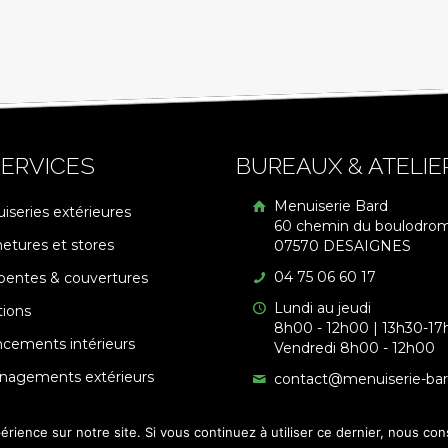
ERVICES
BUREAUX & ATELIE
Menuiserie Bard
iseries extérieures
60 chemin du boulodro
etures et stores
07570 DESAIGNES
04 75 06 60 17
pentes & couvertures
Lundi au jeudi
tions
8h00 - 12h00 | 13h30-17
cements intérieurs
Vendredi 8h00 - 12h00
agements extérieurs
contact@menuiserie-ba
érience sur notre site. Si vous continuez à utiliser ce dernier, nous co
é par
Licom Développement
|
Mentions Légales
|
RGPD