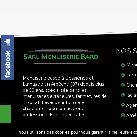
NOS S
Menu
Ferm
Menuiserie basée à Désaignes et
Lamastre en Ardèche (07) depuis plus
Char
de 50 ans, spécialisée dans les
Isola
menuiseries extérieures, fermetures de
l’habitat, travaux sur toiture et
Agen
charpente… pour particuliers,
professionnels et collectivités.
Amén
Nous utilisons des cookies pour vous garantir la meilleure exp
© 2018 Menuiserie Bard. Tous droites réservés - Réalis